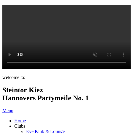
welcome to:
Steintor Kiez
Hannovers Partymeile No. 1
Menu
Home
Clubs
Eve Klub & Lounge