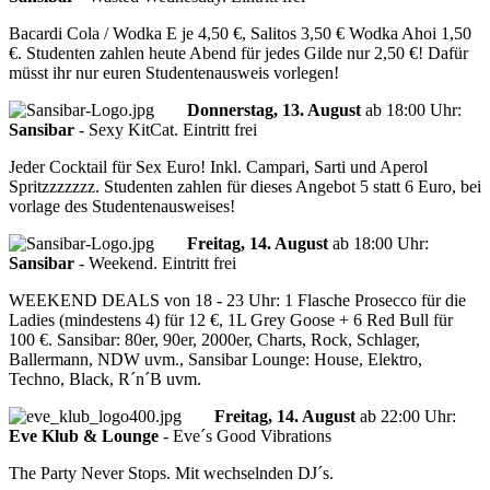
Bacardi Cola / Wodka E je 4,50 €, Salitos 3,50 € Wodka Ahoi 1,50
€. Studenten zahlen heute Abend für jedes Gilde nur 2,50 €! Dafür
müsst ihr nur euren Studentenausweis vorlegen!
Donnerstag, 13. August
ab
18:00 Uhr
:
Sansibar
-
Sexy KitCat. Eintritt frei
Jeder Cocktail für Sex Euro! Inkl. Campari, Sarti und Aperol
Spritzzzzzzz. Studenten zahlen für dieses Angebot 5 statt 6 Euro, bei
vorlage des Studentenausweises!
Freitag, 14. August
ab
18:00 Uhr
:
Sansibar
-
Weekend. Eintritt frei
WEEKEND DEALS von 18 - 23 Uhr: 1 Flasche Prosecco für die
Ladies (mindestens 4) für 12 €, 1L Grey Goose + 6 Red Bull für
100 €. Sansibar: 80er, 90er, 2000er, Charts, Rock, Schlager,
Ballermann, NDW uvm., Sansibar Lounge: House, Elektro,
Techno, Black, R´n´B uvm.
Freitag, 14. August
ab
22:00 Uhr
:
Eve Klub & Lounge
-
Eve´s Good Vibrations
The Party Never Stops. Mit wechselnden DJ´s.