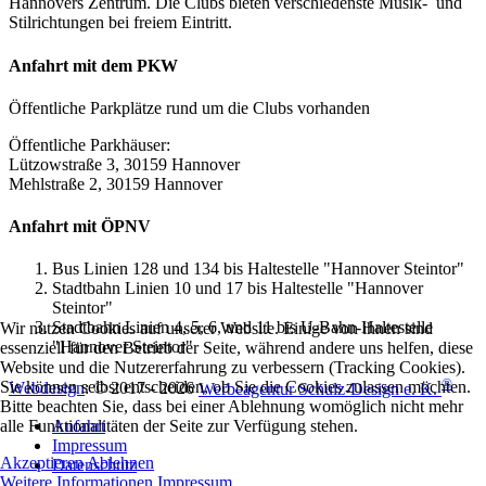
Hannovers Zentrum. Die Clubs bieten verschiedenste Musik- und
Stilrichtungen bei freiem Eintritt.
Anfahrt mit dem PKW
Öffentliche Parkplätze rund um die Clubs vorhanden
Öffentliche Parkhäuser:
Lützowstraße 3, 30159 Hannover
Mehlstraße 2, 30159 Hannover
Anfahrt mit ÖPNV
Bus Linien 128 und 134 bis Haltestelle "Hannover Steintor"
Stadtbahn Linien 10 und 17 bis Haltestelle "Hannover
Steintor"
Stadtbahn Linien 4, 5, 6, und 11 bis U-Bahn-Haltestelle
Wir nutzen Cookies auf unserer Website. Einige von ihnen sind
"Hannover Steintor"
essenziell für den Betrieb der Seite, während andere uns helfen, diese
Website und die Nutzererfahrung zu verbessern (Tracking Cookies).
®
Sie können selbst entscheiden, ob Sie die Cookies zulassen möchten.
Webdesign
: © 2017 - 2026
Werbeagentur Schulz-Design e. K.
Bitte beachten Sie, dass bei einer Ablehnung womöglich nicht mehr
Anfahrt
alle Funktionalitäten der Seite zur Verfügung stehen.
Impressum
Akzeptieren
Ablehnen
Datenschutz
Weitere Informationen
Impressum