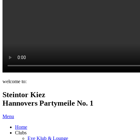
welcome to:
Steintor Kiez
Hannovers Partymeile No. 1
Menu
Home
Clubs
Eve Klub & Lounge