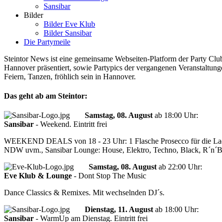
Sansibar
Bilder
Bilder Eve Klub
Bilder Sansibar
Die Partymeile
Steintor News ist eine gemeinsame Webseiten-Platform der Party Club
Hannover präsentiert, sowie Partypics der vergangenen Veranstaltungen
Feiern, Tanzen, fröhlich sein in Hannover.
Das geht ab am Steintor:
Samstag, 08. August
ab
18:00 Uhr
:
Sansibar
-
Weekend. Eintritt frei
WEEKEND DEALS von 18 - 23 Uhr: 1 Flasche Prosecco für die Ladies 
NDW uvm., Sansibar Lounge: House, Elektro, Techno, Black, R´n´
Samstag, 08. August
ab
22:00 Uhr
:
Eve Klub & Lounge
-
Dont Stop The Music
Dance Classics & Remixes. Mit wechselnden DJ´s.
Dienstag, 11. August
ab
18:00 Uhr
:
Sansibar
-
WarmUp am Dienstag. Eintritt frei