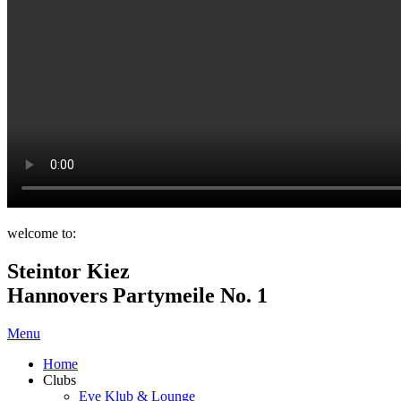
welcome to:
Steintor Kiez
Hannovers Partymeile No. 1
Menu
Home
Clubs
Eve Klub & Lounge