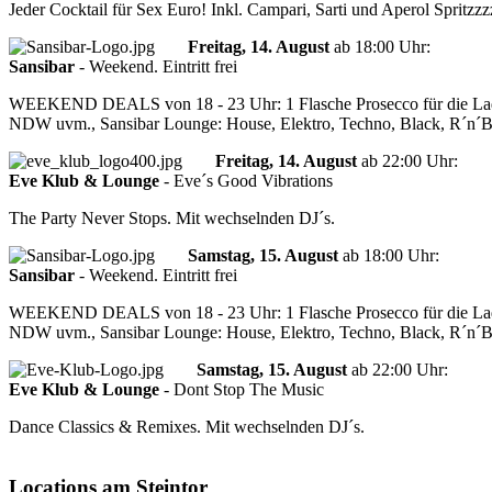
Jeder Cocktail für Sex Euro! Inkl. Campari, Sarti und Aperol Spritzzz
Freitag, 14. August
ab
18:00 Uhr
:
Sansibar
-
Weekend. Eintritt frei
WEEKEND DEALS von 18 - 23 Uhr: 1 Flasche Prosecco für die Ladies 
NDW uvm., Sansibar Lounge: House, Elektro, Techno, Black, R´n´
Freitag, 14. August
ab
22:00 Uhr
:
Eve Klub & Lounge
-
Eve´s Good Vibrations
The Party Never Stops. Mit wechselnden DJ´s.
Samstag, 15. August
ab
18:00 Uhr
:
Sansibar
-
Weekend. Eintritt frei
WEEKEND DEALS von 18 - 23 Uhr: 1 Flasche Prosecco für die Ladies 
NDW uvm., Sansibar Lounge: House, Elektro, Techno, Black, R´n´
Samstag, 15. August
ab
22:00 Uhr
:
Eve Klub & Lounge
-
Dont Stop The Music
Dance Classics & Remixes. Mit wechselnden DJ´s.
Locations am Steintor