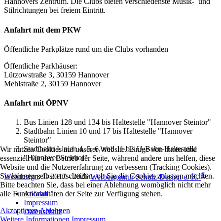
Hannovers Zentrum. Die Clubs bieten verschiedenste Musik- und
Stilrichtungen bei freiem Eintritt.
Anfahrt mit dem PKW
Öffentliche Parkplätze rund um die Clubs vorhanden
Öffentliche Parkhäuser:
Lützowstraße 3, 30159 Hannover
Mehlstraße 2, 30159 Hannover
Anfahrt mit ÖPNV
Bus Linien 128 und 134 bis Haltestelle "Hannover Steintor"
Stadtbahn Linien 10 und 17 bis Haltestelle "Hannover
Steintor"
Stadtbahn Linien 4, 5, 6, und 11 bis U-Bahn-Haltestelle
Wir nutzen Cookies auf unserer Website. Einige von ihnen sind
"Hannover Steintor"
essenziell für den Betrieb der Seite, während andere uns helfen, diese
Website und die Nutzererfahrung zu verbessern (Tracking Cookies).
®
Sie können selbst entscheiden, ob Sie die Cookies zulassen möchten.
Webdesign
: © 2017 - 2026
Werbeagentur Schulz-Design e. K.
Bitte beachten Sie, dass bei einer Ablehnung womöglich nicht mehr
Anfahrt
alle Funktionalitäten der Seite zur Verfügung stehen.
Impressum
Akzeptieren
Ablehnen
Datenschutz
Weitere Informationen
Impressum