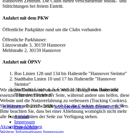
Hannovers Zentrum. Die Clubs bieten verschiedenste Musik- und
Stilrichtungen bei freiem Eintritt.
Anfahrt mit dem PKW
Öffentliche Parkplätze rund um die Clubs vorhanden
Öffentliche Parkhäuser:
Lützowstraße 3, 30159 Hannover
Mehlstraße 2, 30159 Hannover
Anfahrt mit ÖPNV
Bus Linien 128 und 134 bis Haltestelle "Hannover Steintor"
Stadtbahn Linien 10 und 17 bis Haltestelle "Hannover
Steintor"
Stadtbahn Linien 4, 5, 6, und 11 bis U-Bahn-Haltestelle
Wir nutzen Cookies auf unserer Website. Einige von ihnen sind
"Hannover Steintor"
essenziell für den Betrieb der Seite, während andere uns helfen, diese
Website und die Nutzererfahrung zu verbessern (Tracking Cookies).
®
Sie können selbst entscheiden, ob Sie die Cookies zulassen möchten.
Webdesign
: © 2017 - 2026
Werbeagentur Schulz-Design e. K.
Bitte beachten Sie, dass bei einer Ablehnung womöglich nicht mehr
Anfahrt
alle Funktionalitäten der Seite zur Verfügung stehen.
Impressum
Akzeptieren
Ablehnen
Datenschutz
Weitere Informationen
Impressum