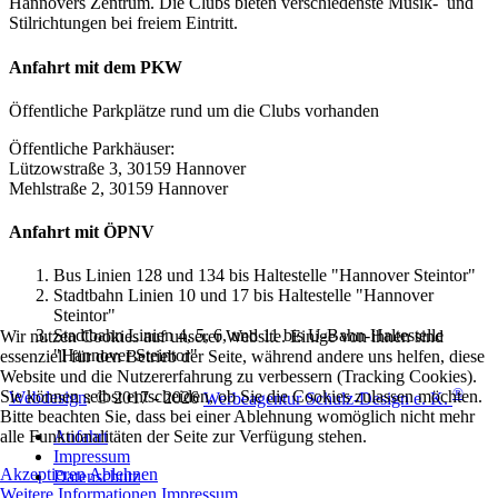
Hannovers Zentrum. Die Clubs bieten verschiedenste Musik- und
Stilrichtungen bei freiem Eintritt.
Anfahrt mit dem PKW
Öffentliche Parkplätze rund um die Clubs vorhanden
Öffentliche Parkhäuser:
Lützowstraße 3, 30159 Hannover
Mehlstraße 2, 30159 Hannover
Anfahrt mit ÖPNV
Bus Linien 128 und 134 bis Haltestelle "Hannover Steintor"
Stadtbahn Linien 10 und 17 bis Haltestelle "Hannover
Steintor"
Stadtbahn Linien 4, 5, 6, und 11 bis U-Bahn-Haltestelle
Wir nutzen Cookies auf unserer Website. Einige von ihnen sind
"Hannover Steintor"
essenziell für den Betrieb der Seite, während andere uns helfen, diese
Website und die Nutzererfahrung zu verbessern (Tracking Cookies).
®
Sie können selbst entscheiden, ob Sie die Cookies zulassen möchten.
Webdesign
: © 2017 - 2026
Werbeagentur Schulz-Design e. K.
Bitte beachten Sie, dass bei einer Ablehnung womöglich nicht mehr
Anfahrt
alle Funktionalitäten der Seite zur Verfügung stehen.
Impressum
Akzeptieren
Ablehnen
Datenschutz
Weitere Informationen
Impressum