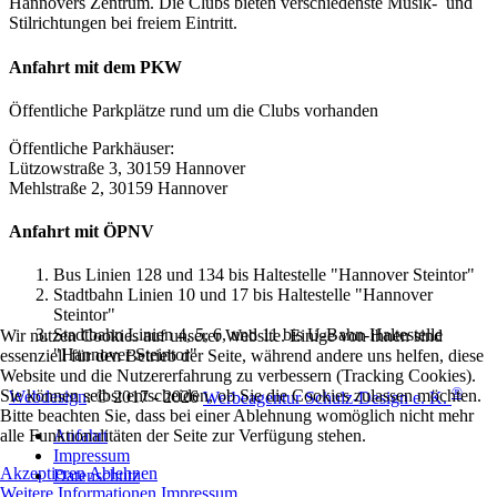
Hannovers Zentrum. Die Clubs bieten verschiedenste Musik- und
Stilrichtungen bei freiem Eintritt.
Anfahrt mit dem PKW
Öffentliche Parkplätze rund um die Clubs vorhanden
Öffentliche Parkhäuser:
Lützowstraße 3, 30159 Hannover
Mehlstraße 2, 30159 Hannover
Anfahrt mit ÖPNV
Bus Linien 128 und 134 bis Haltestelle "Hannover Steintor"
Stadtbahn Linien 10 und 17 bis Haltestelle "Hannover
Steintor"
Stadtbahn Linien 4, 5, 6, und 11 bis U-Bahn-Haltestelle
Wir nutzen Cookies auf unserer Website. Einige von ihnen sind
"Hannover Steintor"
essenziell für den Betrieb der Seite, während andere uns helfen, diese
Website und die Nutzererfahrung zu verbessern (Tracking Cookies).
®
Sie können selbst entscheiden, ob Sie die Cookies zulassen möchten.
Webdesign
: © 2017 - 2026
Werbeagentur Schulz-Design e. K.
Bitte beachten Sie, dass bei einer Ablehnung womöglich nicht mehr
Anfahrt
alle Funktionalitäten der Seite zur Verfügung stehen.
Impressum
Akzeptieren
Ablehnen
Datenschutz
Weitere Informationen
Impressum