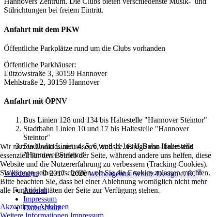
Hannovers Zentrum. Die Clubs bieten verschiedenste Musik- und
Stilrichtungen bei freiem Eintritt.
Anfahrt mit dem PKW
Öffentliche Parkplätze rund um die Clubs vorhanden
Öffentliche Parkhäuser:
Lützowstraße 3, 30159 Hannover
Mehlstraße 2, 30159 Hannover
Anfahrt mit ÖPNV
Bus Linien 128 und 134 bis Haltestelle "Hannover Steintor"
Stadtbahn Linien 10 und 17 bis Haltestelle "Hannover
Steintor"
Stadtbahn Linien 4, 5, 6, und 11 bis U-Bahn-Haltestelle
Wir nutzen Cookies auf unserer Website. Einige von ihnen sind
"Hannover Steintor"
essenziell für den Betrieb der Seite, während andere uns helfen, diese
Website und die Nutzererfahrung zu verbessern (Tracking Cookies).
®
Sie können selbst entscheiden, ob Sie die Cookies zulassen möchten.
Webdesign
: © 2017 - 2026
Werbeagentur Schulz-Design e. K.
Bitte beachten Sie, dass bei einer Ablehnung womöglich nicht mehr
Anfahrt
alle Funktionalitäten der Seite zur Verfügung stehen.
Impressum
Akzeptieren
Ablehnen
Datenschutz
Weitere Informationen
Impressum