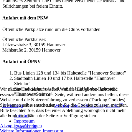
Hannovers Zentrum. Die Clubs bieten verschiedenste Musik- und
Stilrichtungen bei freiem Eintritt.
Anfahrt mit dem PKW
Öffentliche Parkplätze rund um die Clubs vorhanden
Öffentliche Parkhäuser:
Lützowstraße 3, 30159 Hannover
Mehlstraße 2, 30159 Hannover
Anfahrt mit ÖPNV
Bus Linien 128 und 134 bis Haltestelle "Hannover Steintor"
Stadtbahn Linien 10 und 17 bis Haltestelle "Hannover
Steintor"
Stadtbahn Linien 4, 5, 6, und 11 bis U-Bahn-Haltestelle
Wir nutzen Cookies auf unserer Website. Einige von ihnen sind
"Hannover Steintor"
essenziell für den Betrieb der Seite, während andere uns helfen, diese
Website und die Nutzererfahrung zu verbessern (Tracking Cookies).
®
Sie können selbst entscheiden, ob Sie die Cookies zulassen möchten.
Webdesign
: © 2017 - 2026
Werbeagentur Schulz-Design e. K.
Bitte beachten Sie, dass bei einer Ablehnung womöglich nicht mehr
Anfahrt
alle Funktionalitäten der Seite zur Verfügung stehen.
Impressum
Akzeptieren
Ablehnen
Datenschutz
Weitere Informationen
Impressum