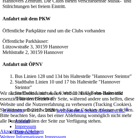
Hannovers Zentrum. Die Clubs bieten verschiedenste Musik- und
Stilrichtungen bei freiem Eintritt.
Anfahrt mit dem PKW
Öffentliche Parkplätze rund um die Clubs vorhanden
Öffentliche Parkhäuser:
Lützowstraße 3, 30159 Hannover
Mehlstraße 2, 30159 Hannover
Anfahrt mit ÖPNV
Bus Linien 128 und 134 bis Haltestelle "Hannover Steintor"
Stadtbahn Linien 10 und 17 bis Haltestelle "Hannover
Steintor"
Stadtbahn Linien 4, 5, 6, und 11 bis U-Bahn-Haltestelle
Wir nutzen Cookies auf unserer Website. Einige von ihnen sind
"Hannover Steintor"
essenziell für den Betrieb der Seite, während andere uns helfen, diese
Website und die Nutzererfahrung zu verbessern (Tracking Cookies).
®
Sie können selbst entscheiden, ob Sie die Cookies zulassen möchten.
Webdesign
: © 2017 - 2026
Werbeagentur Schulz-Design e. K.
Bitte beachten Sie, dass bei einer Ablehnung womöglich nicht mehr
Anfahrt
alle Funktionalitäten der Seite zur Verfügung stehen.
Impressum
Akzeptieren
Ablehnen
Datenschutz
Weitere Informationen
Impressum