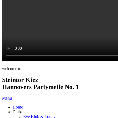
welcome to:
Steintor Kiez
Hannovers Partymeile No. 1
Menu
Home
Clubs
Eve Klub & Lounge