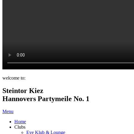
welcome to:
Steintor Kiez
Hannovers Partymeile No. 1
Menu
Home
Clubs
Eve Klub & Lounge