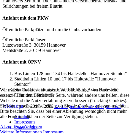
Hannovers Zentrum. Die Clubs bieten verschiedenste Musik- und
Stilrichtungen bei freiem Eintritt.
Anfahrt mit dem PKW
Öffentliche Parkplätze rund um die Clubs vorhanden
Öffentliche Parkhäuser:
Lützowstraße 3, 30159 Hannover
Mehlstraße 2, 30159 Hannover
Anfahrt mit ÖPNV
Bus Linien 128 und 134 bis Haltestelle "Hannover Steintor"
Stadtbahn Linien 10 und 17 bis Haltestelle "Hannover
Steintor"
Stadtbahn Linien 4, 5, 6, und 11 bis U-Bahn-Haltestelle
Wir nutzen Cookies auf unserer Website. Einige von ihnen sind
"Hannover Steintor"
essenziell für den Betrieb der Seite, während andere uns helfen, diese
Website und die Nutzererfahrung zu verbessern (Tracking Cookies).
®
Sie können selbst entscheiden, ob Sie die Cookies zulassen möchten.
Webdesign
: © 2017 - 2026
Werbeagentur Schulz-Design e. K.
Bitte beachten Sie, dass bei einer Ablehnung womöglich nicht mehr
Anfahrt
alle Funktionalitäten der Seite zur Verfügung stehen.
Impressum
Akzeptieren
Ablehnen
Datenschutz
Weitere Informationen
Impressum