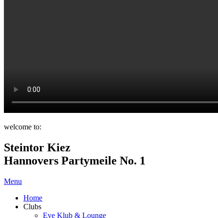
welcome to:
Steintor Kiez
Hannovers Partymeile No. 1
Menu
Home
Clubs
Eve Klub & Lounge