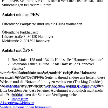
Hannovers Zentrum. Die Clubs bieten verschiedenste Musik- und
Stilrichtungen bei freiem Eintritt.
Anfahrt mit dem PKW
Öffentliche Parkplätze rund um die Clubs vorhanden
Öffentliche Parkhäuser:
Lützowstraße 3, 30159 Hannover
Mehlstraße 2, 30159 Hannover
Anfahrt mit ÖPNV
Bus Linien 128 und 134 bis Haltestelle "Hannover Steintor"
Stadtbahn Linien 10 und 17 bis Haltestelle "Hannover
Steintor"
Stadtbahn Linien 4, 5, 6, und 11 bis U-Bahn-Haltestelle
Wir nutzen Cookies auf unserer Website. Einige von ihnen sind
"Hannover Steintor"
essenziell für den Betrieb der Seite, während andere uns helfen, diese
Website und die Nutzererfahrung zu verbessern (Tracking Cookies).
®
Sie können selbst entscheiden, ob Sie die Cookies zulassen möchten.
Webdesign
: © 2017 - 2026
Werbeagentur Schulz-Design e. K.
Bitte beachten Sie, dass bei einer Ablehnung womöglich nicht mehr
Anfahrt
alle Funktionalitäten der Seite zur Verfügung stehen.
Impressum
Akzeptieren
Ablehnen
Datenschutz
Weitere Informationen
Impressum