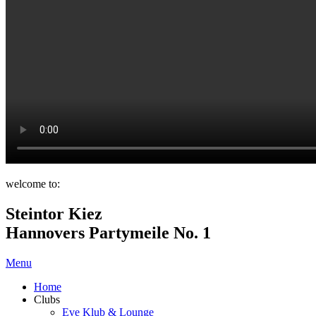
welcome to:
Steintor Kiez
Hannovers Partymeile No. 1
Menu
Home
Clubs
Eve Klub & Lounge