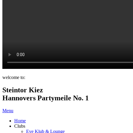
welcome to:
Steintor Kiez
Hannovers Partymeile No. 1
Menu
Home
Clubs
Eve Klub & Lounge