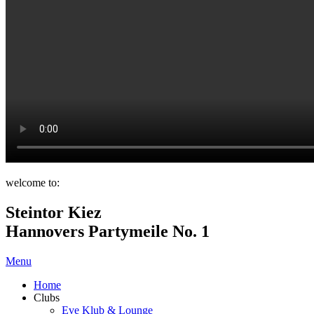
welcome to:
Steintor Kiez
Hannovers Partymeile No. 1
Menu
Home
Clubs
Eve Klub & Lounge