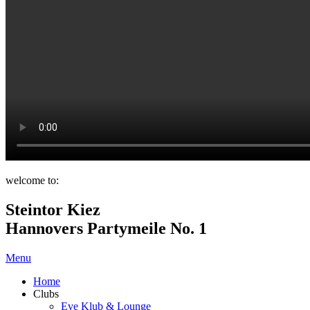
welcome to:
Steintor Kiez
Hannovers Partymeile No. 1
Menu
Home
Clubs
Eve Klub & Lounge