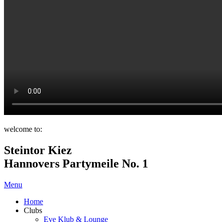
welcome to:
Steintor Kiez
Hannovers Partymeile No. 1
Menu
Home
Clubs
Eve Klub & Lounge