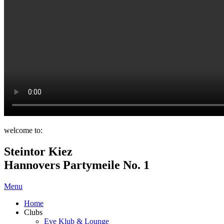
welcome to:
Steintor Kiez
Hannovers Partymeile No. 1
Menu
Home
Clubs
Eve Klub & Lounge