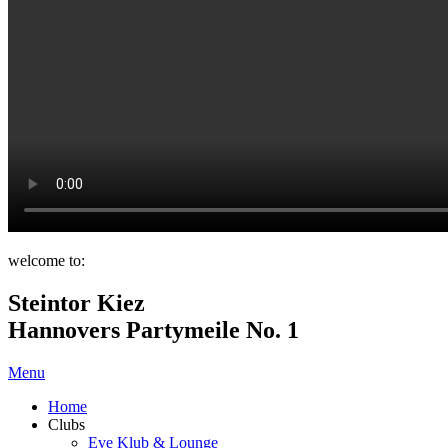
welcome to:
Steintor Kiez
Hannovers Partymeile No. 1
Menu
Home
Clubs
Eve Klub & Lounge